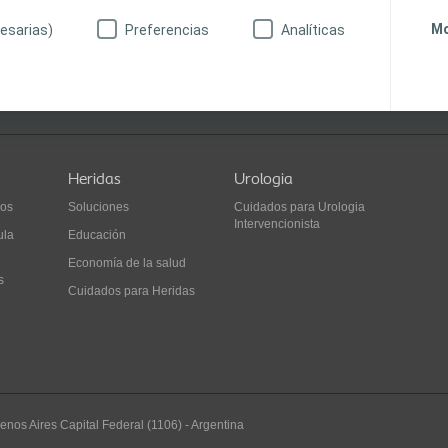
Mo
esarias)
Preferencias
Analíticas
LinkedIn
Heridas
Urologia
ios
Soluciones
Cuidados para Urologia
Intervencionista
ula
Educación
Economía de la salud
s
Cuidados para Heridas
enos Aires
Capital Federal (1106)
-
Argentina