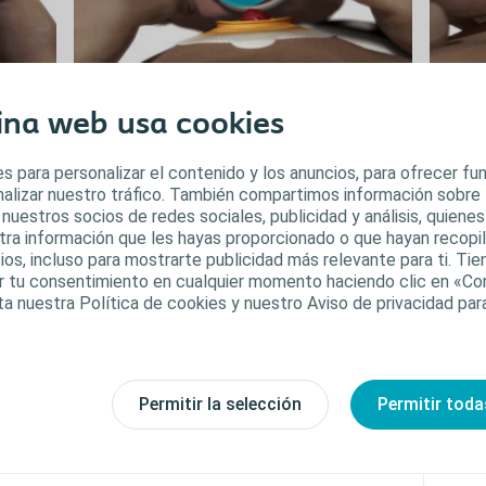
Aplicación
Remo
ina web usa cookies
Mostrar video
Mostra
s para personalizar el contenido y los anuncios, para ofrecer f
analizar nuestro tráfico. También compartimos información sobre
 nuestros socios de redes sociales, publicidad y análisis, quiene
tra información que les hayas proporcionado o que hayan recopila
ios, incluso para mostrarte publicidad más relevante para ti. Ti
car tu consentimiento en cualquier momento haciendo clic en «Co
ta nuestra Política de cookies y nuestro Aviso de privacidad pa
Permitir la selección
Permitir toda
Control del filtro
Mostrar video