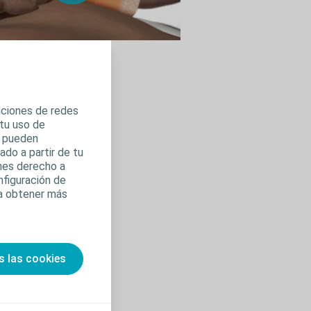
ción
r video
unciones de redes
 tu uso de
s pueden
do a partir de tu
enes derecho a
nfiguración de
ra obtener más
s las cookies