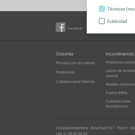
Técnicas (nec
Publicidad
Facebook
YouTube
Ostomía
Incontinencia
Problemas urinar
Persona con un ostoma
Lesión de la méd
Profesional
espinal
Cuidados para Ostomía
Mulitple esclerosi
Espina Bífida
Cuidados para
Incontinencia
Coloplast Argentina -
Bouchard 547
-
Piso 8
-
Bu
+54 11 39 85 59 00