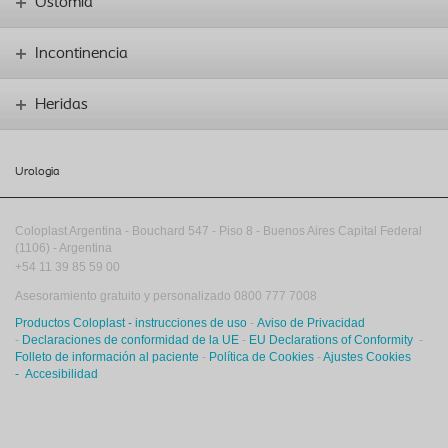
Ostomía
Incontinencia
Heridas
Urologia
Coloplast Argentina -
Bouchard 547
-
Piso 8
-
Buenos Aires
Capital Federal
(1106)
-
Argentina
+54 11 39 85 59 00
Asesoramiento gratuito y personalizado 0800 777 7008
Productos Coloplast - instrucciones de uso
-
Aviso de Privacidad
-
Declaraciones de conformidad de la UE
-
EU Declarations of Conformity
-
Folleto de información al paciente
-
Política de Cookies
-
Ajustes Cookies
-
Accesibilidad