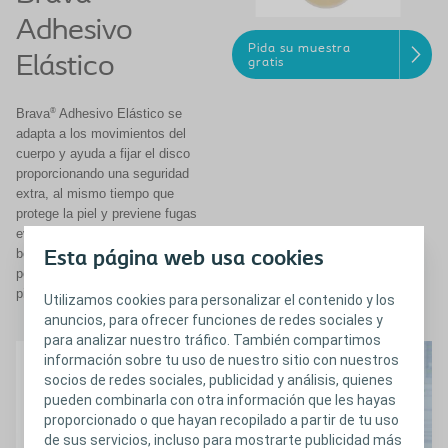
Adhesivo
Pida su muestra
Elástico
gratis
®
Brava
Adhesivo Elástico se
adapta a los movimientos del
cuerpo y ayuda a fijar el disco
proporcionando una seguridad
extra, al mismo tiempo que
protege la piel y previene fugas
evitando que se levanten los
bordes del disco, ayudando a que
Esta página web usa cookies
permanezca más tiempo sobre la
piel.
Utilizamos cookies para personalizar el contenido y los
anuncios, para ofrecer funciones de redes sociales y
para analizar nuestro tráfico. También compartimos
información sobre tu uso de nuestro sitio con nuestros
socios de redes sociales, publicidad y análisis, quienes
pueden combinarla con otra información que les hayas
proporcionado o que hayan recopilado a partir de tu uso
de sus servicios, incluso para mostrarte publicidad más