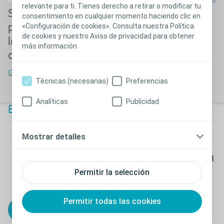
relevante para ti. Tienes derecho a retirar o modificar tu
Su guía interactiva
Herramientas
consentimiento en cualquier momento haciendo clic en
«Configuración de cookies». Consulta nuestra Política
para el manejo de
útiles para
de cookies y nuestro Aviso de privacidad para obtener
los dispositivos de
profesionales de la
más información
ostomía
salud
Guía de usuarios
Herramientas útiles para
Técnicas (necesarias)
Preferencias
profesionales de la salud
Analíticas
Publicidad
Bodycheck
Mostrar detalles
Hacé tu
autoevaluación
Permitir la selección
Una herramienta en donde
respondes 8 preguntas sobre tu
perfil corporal para saber si el
Permitir todas las cookies
¡Probá Bodycheck
producto que estás utilizando
ahora!
actualmente es el ideal.