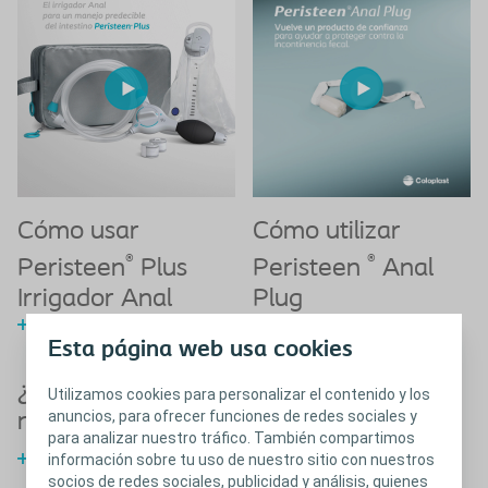
Cómo usar
Cómo utilizar
®
®
Peristeen
Plus
Peristeen
Anal
Irrigador Anal
Plug
Ver el video
Ver el video
Esta página web usa cookies
¿Qué es el intestino
Utilizamos cookies para personalizar el contenido y los
anuncios, para ofrecer funciones de redes sociales y
neurogénico?
para analizar nuestro tráfico. También compartimos
Los intestinos neurogénicos
información sobre tu uso de nuestro sitio con nuestros
socios de redes sociales, publicidad y análisis, quienes