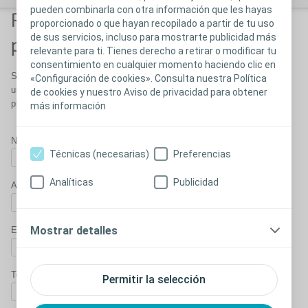
pueden combinarla con otra información que les hayas
Recibí asesoramiento
proporcionado o que hayan recopilado a partir de tu uso
de sus servicios, incluso para mostrarte publicidad más
personalizado
relevante para ti. Tienes derecho a retirar o modificar tu
consentimiento en cualquier momento haciendo clic en
Si desea que un representante de Coloplast se ponga en contacto con
«Configuración de cookies». Consulta nuestra Política
usted para recibir más información sobre el Irrigador transanal o Anal
de cookies y nuestro Aviso de privacidad para obtener
plug , complete el siguiente formulario:
más información
Nombre:*
Técnicas (necesarias)
Preferencias
Analíticas
Publicidad
Apellido*:
Mostrar detalles
Email:*
Telefono:*
Permitir la selección