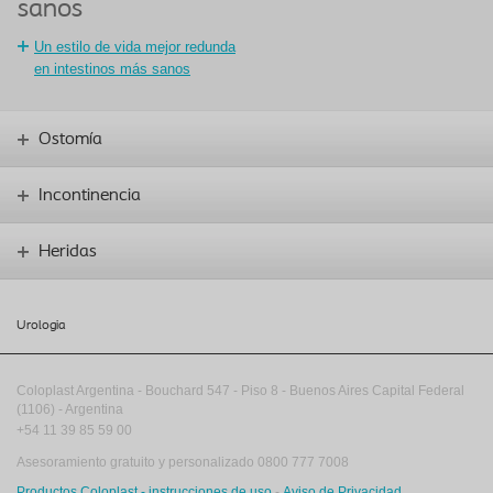
sanos
Un estilo de vida mejor redunda
en intestinos más sanos
Ostomía
Incontinencia
Heridas
Urologia
Coloplast Argentina -
Bouchard 547
-
Piso 8
-
Buenos Aires
Capital Federal
(1106)
-
Argentina
+54 11 39 85 59 00
Asesoramiento gratuito y personalizado 0800 777 7008
Productos Coloplast - instrucciones de uso
-
Aviso de Privacidad