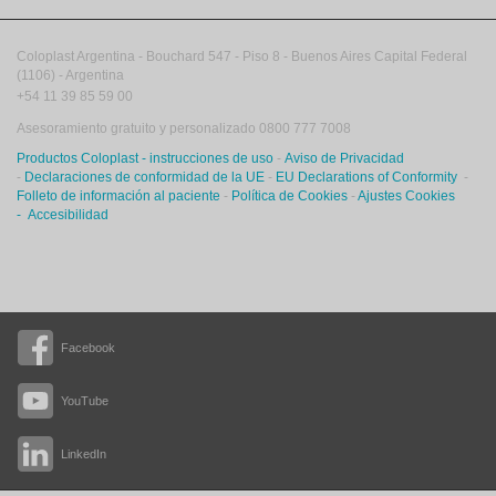
Coloplast Argentina -
Bouchard 547
-
Piso 8
-
Buenos Aires
Capital Federal
(1106)
-
Argentina
+54 11 39 85 59 00
Asesoramiento gratuito y personalizado 0800 777 7008
Productos Coloplast - instrucciones de uso
-
Aviso de Privacidad
-
Declaraciones de conformidad de la UE
-
EU Declarations of Conformity
-
Folleto de información al paciente
-
Política de Cookies
-
Ajustes Cookies
-
Accesibilidad
Facebook
YouTube
LinkedIn