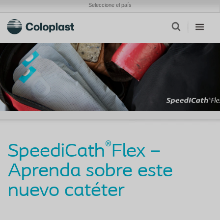
Seleccione el país
®
SpeediCath
Flex –
Aprenda sobre este
nuevo catéter