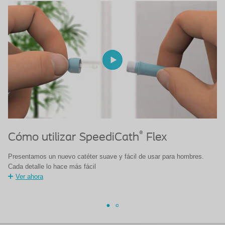
®
Cómo utilizar SpeediCath
Flex
S
Presentamos un nuevo catéter suave y fácil de usar para hombres.
Sp
Cada detalle lo hace más fácil
re
Ver ahora
có