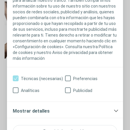
para analizar nuestro tráfico. También compartimos
Irrigación
información sobre tu uso de nuestro sitio con nuestros
socios de redes sociales, publicidad y análisis, quienes
Mostrar video
pueden combinarla con otra información que les hayas
proporcionado o que hayan recopilado a partir de tu uso
de sus servicios, incluso para mostrarte publicidad más
relevante para ti. Tienes derecho a retirar o modificar tu
Uso del tapón
consentimiento en cualquier momento haciendo clic en
«Configuración de cookies». Consulta nuestra Política
de cookies y nuestro Aviso de privacidad para obtener
más información
Cerrar
Técnicas (necesarias)
Preferencias
Uso del tapón
Analíticas
Publicidad
Mostrar detalles