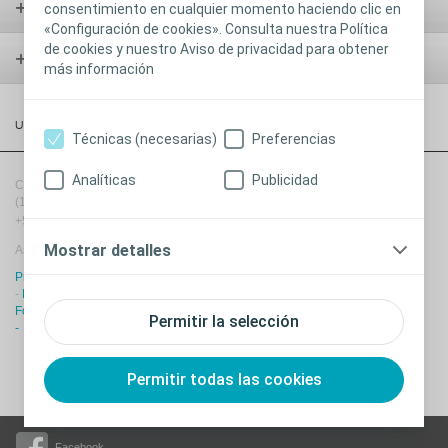
Incontinencia
consentimiento en cualquier momento haciendo clic en
«Configuración de cookies». Consulta nuestra Política
de cookies y nuestro Aviso de privacidad para obtener
Heridas
más información
Urologia
Técnicas (necesarias)
Preferencias
Analíticas
Publicidad
Coloplast Argentina -
Bouchard 547
-
Piso 8
-
Buenos Aires
Capital Federal
(1106)
-
Argentina
+54 11 39 85 59 00
Mostrar detalles
Asesoramiento gratuito y personalizado 0800 777 7008
Productos Coloplast - instrucciones de uso
-
Aviso de Privacidad
-
Declaraciones de conformidad de la UE
-
EU Declarations of Conformity
-
Folleto de información al paciente
-
Política de Cookies
-
Ajustes Cookies
Permitir la selección
-
Accesibilidad
Permitir todas las cookies
Facebook