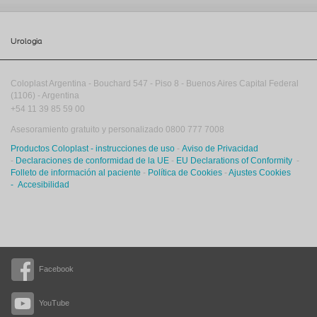
Urologia
Coloplast Argentina -
Bouchard 547
-
Piso 8
-
Buenos Aires
Capital Federal
(1106)
-
Argentina
+54 11 39 85 59 00
Asesoramiento gratuito y personalizado 0800 777 7008
Productos Coloplast - instrucciones de uso
-
Aviso de Privacidad
-
Declaraciones de conformidad de la UE
-
EU Declarations of Conformity
-
Folleto de información al paciente
-
Política de Cookies
-
Ajustes Cookies
-
Accesibilidad
Facebook
YouTube