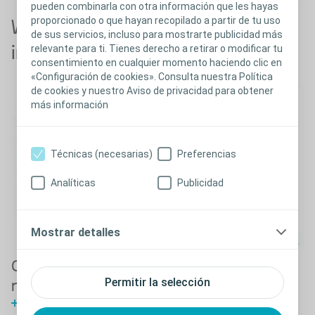
pueden combinarla con otra información que les hayas
proporcionado o que hayan recopilado a partir de tu uso
Webinar: Cuidado de la
de sus servicios, incluso para mostrarte publicidad más
incontinencia urinaria y fecal
relevante para ti. Tienes derecho a retirar o modificar tu
consentimiento en cualquier momento haciendo clic en
«Configuración de cookies». Consulta nuestra Política
de cookies y nuestro Aviso de privacidad para obtener
más información
Técnicas (necesarias)
Preferencias
Analíticas
Publicidad
Mostrar detalles
Capacitación de Vejiga e Intestino
Permitir la selección
neurogénico
Ver Webinar