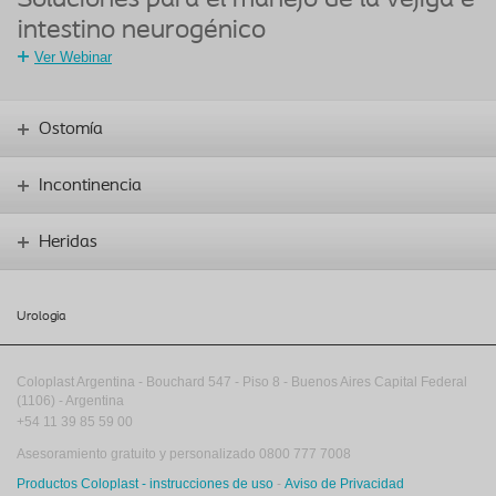
Soluciones para el manejo de la vejiga e
intestino neurogénico
Ver Webinar
Ostomía
Incontinencia
Heridas
Urologia
Coloplast Argentina -
Bouchard 547
-
Piso 8
-
Buenos Aires
Capital Federal
(1106)
-
Argentina
+54 11 39 85 59 00
Asesoramiento gratuito y personalizado 0800 777 7008
Productos Coloplast - instrucciones de uso
-
Aviso de Privacidad