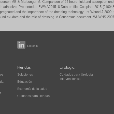
dersen MB & Marbunger M, Comparison of 24 hours fluid and absorption und
th adhesive. Presented at EWMA2015. 8.Data on file, Coloplast 2015 (0100485).
pregnated and the importance of the dressing technology. Int Wound J 2009; 6
und exudate and the role of dressing. A Consensus document. WUWHS 2007
LinkedIn
Heridas
Urologia
ios
Soluciones
Cuidados para Urologia
Intervencionista
ula
Educación
Economía de la salud
s
Cuidados para Heridas