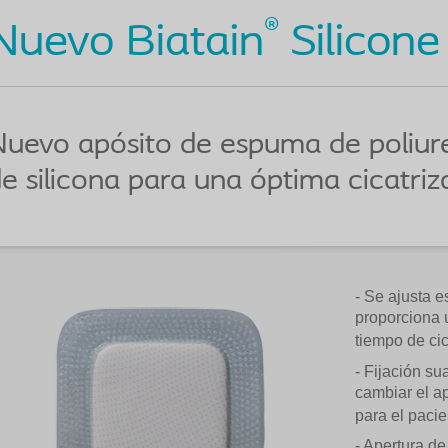
®
Nuevo Biatain
Silicone
uevo apósito de espuma de poliur
e silicona para una óptima cicatriz
- Se ajusta e
proporciona 
tiempo de cic
- Fijación su
cambiar el a
para el pacie
- Apertura de