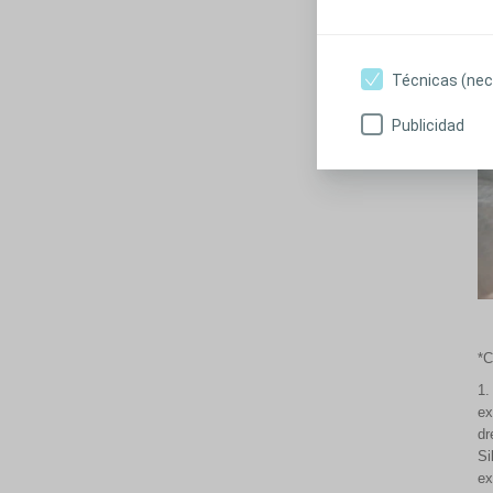
Técnicas (nec
Publicidad
*C
1.
ex
dr
Si
ex