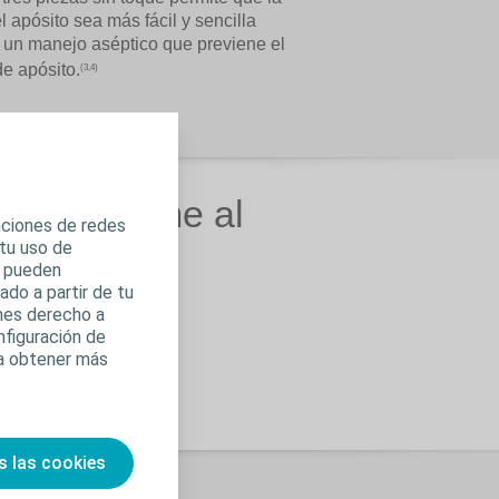
l apósito sea más fácil y sencilla
 un manejo aséptico que previene el
de apósito.
(3,4)
ación, llame al
unciones de redes
 tu uso de
s pueden
do a partir de tu
enes derecho a
nfiguración de
ra obtener más
s las cookies