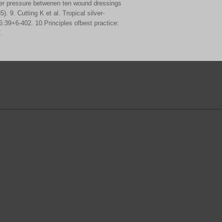
er pressure betwenen ten wound dressings
 9. Cutting K et al. Tropical silver-
:39+6-402. 10.Principles ofbest practice:
.