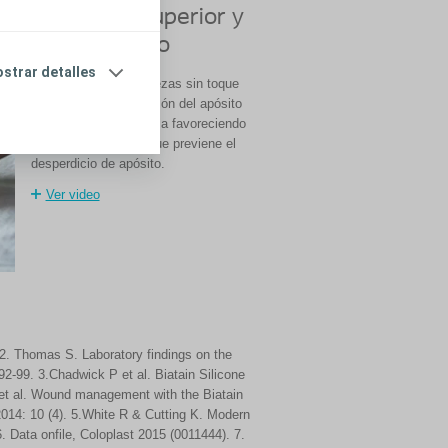
Absorción superior y
ajuste seguro
strar detalles
La apertura de tres piezas sin toque
permite que la aplicación del apósito
sea más fácil y sencilla favoreciendo
un manejo aséptico que previene el
desperdicio de apósito.
Ver video
. Thomas S. Laboratory findings on the
92-99. 3.Chadwick P et al. Biatain Silicone
H et al. Wound management with the Biatain
2014: 10 (4). 5.White R & Cutting K. Modern
Data onfile, Coloplast 2015 (0011444). 7.