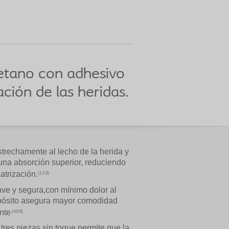
etano con adhesivo
ación de las heridas.
strechamente al lecho de la herida y
una absorción superior, reduciendo
atrización.
(1,2,3)
ave y segura,con mínimo dolor al
pósito asegura mayor comodidad
nte
.(4,5,6)
 tres piezas sin toque permite que la