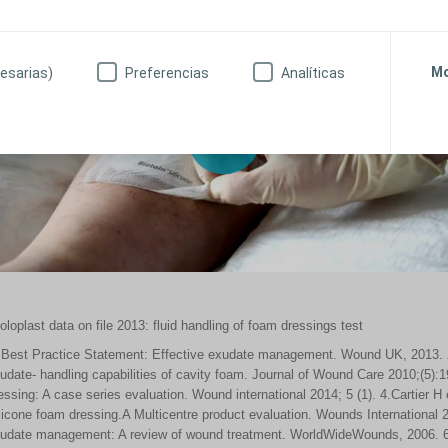
Mo
esarias)
Preferencias
Analíticas
oloplast data on file 2013: fluid handling of foam dressings test
 Best Practice Statement: Effective exudate management. Wound UK, 2013. 2
udate- handling capabilities of cavity foam. Journal of Wound Care 2010;(5):1
essing: A case series evaluation. Wound international 2014; 5 (1). 4.Cartier 
licone foam dressing.A Multicentre product evaluation. Wounds International 
udate management: A review of wound treatment. WorldWideWounds, 2006. 6. 