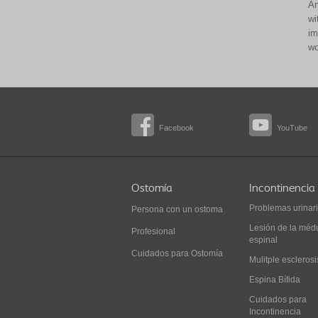
An
wi
im
wo
Facebook
YouTube
Ostomía
Incontinencia
Problemas urinar
Persona con un ostoma
Lesión de la méd
Profesional
espinal
Cuidados para Ostomía
Mulitple esclerosi
Espina Bífida
Cuidados para
Incontinencia