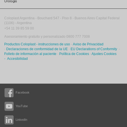
Urologia
Coloplast Argentina -
Bouchard 547
-
Piso 8
-
Buenos Aires
Capital Federal
(1106)
-
Argentina
+54 11 39 85 59 00
Asesoramiento gratuito y personalizado 0800 777 7008
Productos Coloplast - instrucciones de uso
-
Aviso de Privacidad
-
Declaraciones de conformidad de la UE
-
EU Declarations of Conformity
-
Folleto de información al paciente
-
Política de Cookies
-
Ajustes Cookies
-
Accesibilidad
Facebook
YouTube
LinkedIn