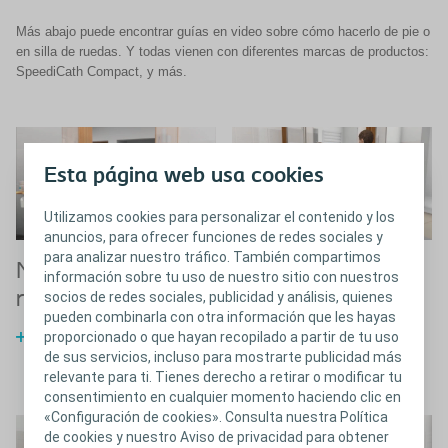
Más abajo puede encontrar guías en video sobre cómo hacerlo de pie o
en silla de ruedas. Y todas vienen con diferentes marcas de productos:
SpeediCath Compact, y más.
Esta página web usa cookies
Utilizamos cookies para personalizar el contenido y los
anuncios, para ofrecer funciones de redes sociales y
para analizar nuestro tráfico. También compartimos
Niñas en silla de
Niños
N
información sobre tu uso de nuestro sitio con nuestros
ruedas
r
socios de redes sociales, publicidad y análisis, quienes
®
Guía para SpeediCath
pueden combinarla con otra información que les hayas
proporcionado o que hayan recopilado a partir de tu uso
®
Guía de SpeediCath
Compact
de sus servicios, incluso para mostrarte publicidad más
relevante para ti. Tienes derecho a retirar o modificar tu
consentimiento en cualquier momento haciendo clic en
«Configuración de cookies». Consulta nuestra Política
de cookies y nuestro Aviso de privacidad para obtener