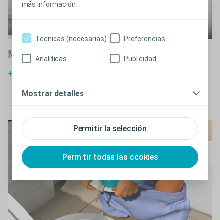
más información
Técnicas (necesarias)
Preferencias
Mujeres
Mujeres en silla de
Hombres
H
Analíticas
Publicidad
ruedas
d
®
®
Guía para SpeediCath
Guía para SpeediCath
®
Guía para SpeediCath
Mostrar detalles
Permitir la selección
Permitir todas las cookies