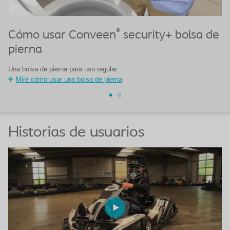
®
Cómo usar Conveen
security+ bolsa de
C
pierna
Es
Una bolsa de pierna para uso regular.
Mire cómo usar una bolsa de pierna
Historias de usuarios