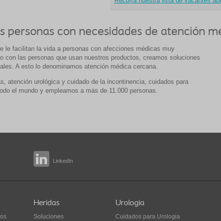
Recorra nuestra lista de vacantes abi
 las personas con necesidades de atención 
ue le facilitan la vida a personas con afecciones médicas muy
no con las personas que usan nuestros productos, creamos soluciones
ales. A esto lo denominamos atención médica cercana.
, atención urológica y cuidado de la incontinencia, cuidados para
 todo el mundo y empleamos a más de 11.000 personas.
LinkedIn
Heridas
Urologia
ios
Soluciones
Cuidados para Urologia