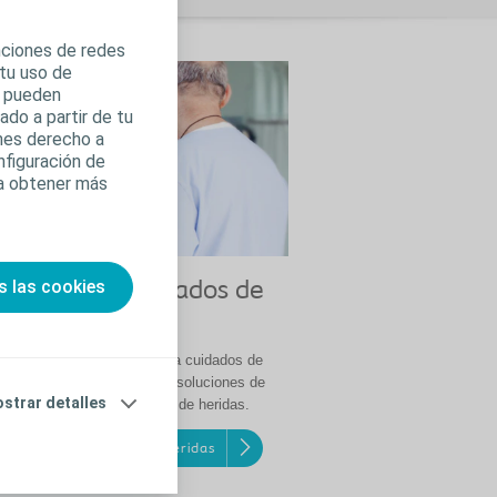
unciones de redes
 tu uso de
s pueden
do a partir de tu
enes derecho a
nfiguración de
ra obtener más
s las cookies
uctos para cuidados de
das
ra cartera de productos para cuidados de
 ofrecemos amplia gama de soluciones de
strar detalles
dad para el manejo óptimo s de heridas.
ctos para cuidados de heridas