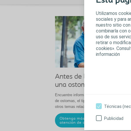
Esta pág
Utilizamos cookie
sociales y para 
nuestro sitio con
combinarla con o
uso de sus servic
retirar o modifi
cookies». Consul
información
Antes de la cirugía: Qué 
una ostomía
Encuentre información acerca de los diferent
de ostomas, el tipo de productos que estará
Técnicas (nec
otros temas relacionados.
Publicidad
Obtenga más información acerca de l
atención de ostomías