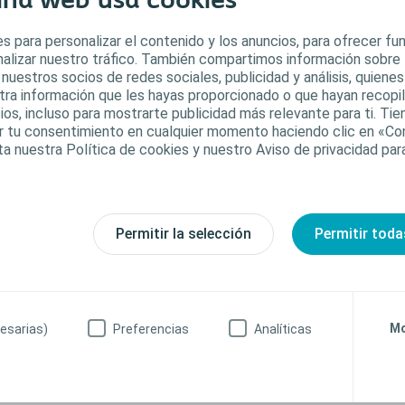
ina web usa cookies
s para personalizar el contenido y los anuncios, para ofrecer f
analizar nuestro tráfico. También compartimos información sobre
 nuestros socios de redes sociales, publicidad y análisis, quiene
tra información que les hayas proporcionado o que hayan recopila
ios, incluso para mostrarte publicidad más relevante para ti. Ti
car tu consentimiento en cualquier momento haciendo clic en «Co
ta nuestra Política de cookies y nuestro Aviso de privacidad pa
Permitir la selección
Permitir toda
Afecciones de la vejiga y los
Prod
es
intestinos
heri
Los problemas urinarios pueden deberse a una amplia
En nuest
es tipos
variedad de afecciones. Si tiene problemas de vejiga
heridas,
 usando y
Mo
esarias)
Preferencias
Analíticas
y de intestinos, la ayuda está a su alcance.
alta cali
Acerca de los problemas de vejiga e
Produ
a
intestinos