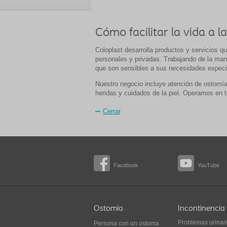
Cómo facilitar la vida a
Coloplast desarrolla productos y servicios q
personales y privadas. Trabajando de la ma
que son sensibles a sus necesidades especi
Nuestro negocio incluye atención de ostomías
heridas y cuidados de la piel. Operamos en
Cerrar
Facebook
YouTube
Ostomía
Incontinencia
Problemas urinar
Persona con un ostoma